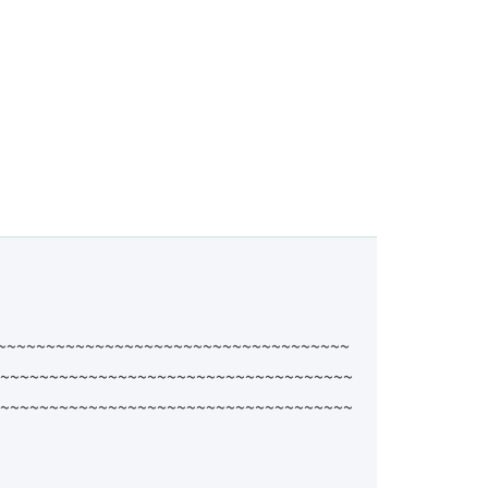
~~~~~~~~~~~~~~~~~~~~~~~~~~~~~~~~~~~~
~~~~~~~~~~~~~~~~~~~~~~~~~~~~~~~~~~~~
~~~~~~~~~~~~~~~~~~~~~~~~~~~~~~~~~~~~