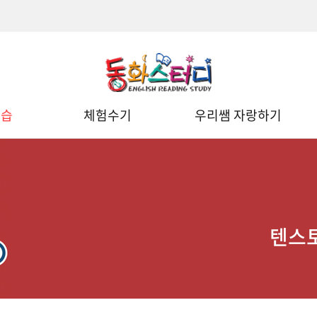
학습
체험수기
우리쌤 자랑하기
텐스토